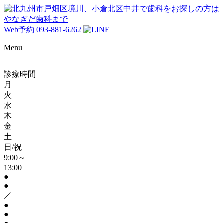
Web予約
093-881-6262
Menu
診療時間
月
火
水
木
金
土
日/祝
9:00～
13:00
●
●
／
●
●
●