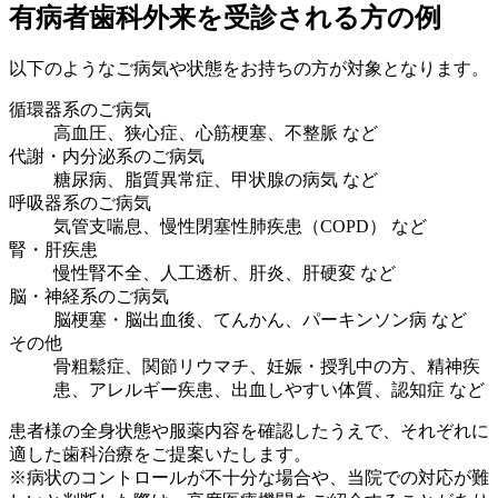
有病者歯科外来を受診される方の例
以下のようなご病気や状態をお持ちの方が対象となります。
循環器系のご病気
高血圧、狭心症、心筋梗塞、不整脈 など
代謝・内分泌系のご病気
糖尿病、脂質異常症、甲状腺の病気 など
呼吸器系のご病気
気管支喘息、慢性閉塞性肺疾患（COPD） など
腎・肝疾患
慢性腎不全、人工透析、肝炎、肝硬変 など
脳・神経系のご病気
脳梗塞・脳出血後、てんかん、パーキンソン病 など
その他
骨粗鬆症、関節リウマチ、妊娠・授乳中の方、精神疾
患、アレルギー疾患、出血しやすい体質、認知症 など
患者様の全身状態や服薬内容を確認したうえで、それぞれに
適した歯科治療をご提案いたします。
※病状のコントロールが不十分な場合や、当院での対応が難