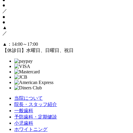
●
／
●
●
▲
／
▲
：14:00～17:00
【休診日】水曜日、日曜日、祝日
当院について
院長・スタッフ紹介
一般歯科
予防歯科・定期健診
小児歯科
ホワイトニング