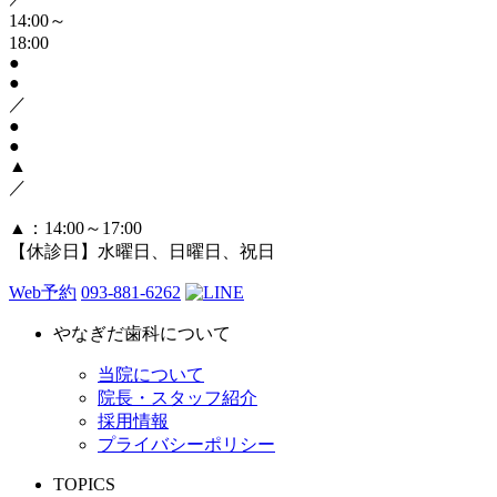
14:00～
18:00
●
●
／
●
●
▲
／
▲
：14:00～17:00
【休診日】水曜日、日曜日、祝日
Web予約
093-881-6262
やなぎだ歯科について
当院について
院長・スタッフ紹介
採用情報
プライバシーポリシー
TOPICS