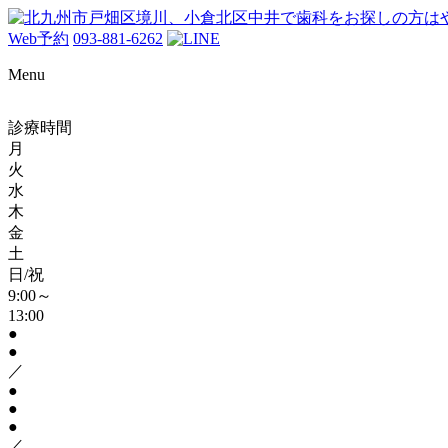
Web予約
093-881-6262
Menu
診療時間
月
火
水
木
金
土
日/祝
9:00～
13:00
●
●
／
●
●
●
／