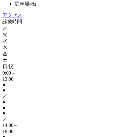
駐車場4台
アクセス
診療時間
月
火
水
木
金
土
日/祝
9:00～
13:00
●
●
／
●
●
●
／
14:00～
18:00
●