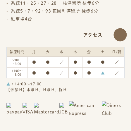
系統11・25・27・28 一枝停留所 徒歩6分
系統5・7・92・93 花園町停留所 徒歩6分
駐車場4台
アクセス
診療時間
月
火
水
木
金
土
日/祝
9:00～
●
●
／
●
●
●
／
13:00
14:00～
●
●
／
●
●
▲
／
18:00
▲
：14:00～17:00
【休診日】水曜日、日曜日、祝日