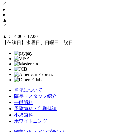
／
●
●
▲
／
▲
：14:00～17:00
【休診日】水曜日、日曜日、祝日
当院について
院長・スタッフ紹介
一般歯科
予防歯科・定期健診
小児歯科
ホワイトニング
審美歯科・インプラント