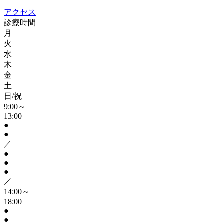
アクセス
診療時間
月
火
水
木
金
土
日/祝
9:00～
13:00
●
●
／
●
●
●
／
14:00～
18:00
●
●