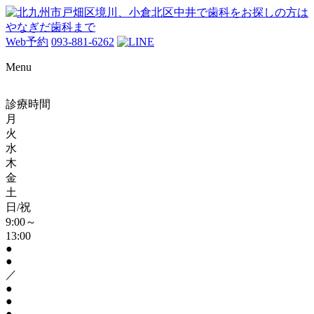
Web予約
093-881-6262
Menu
診療時間
月
火
水
木
金
土
日/祝
9:00～
13:00
●
●
／
●
●
●