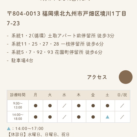
〒804-0013 福岡県北九州市戸畑区境川1丁目
7-23
系統1・2(循環) 土取アパート前停留所 徒歩3分
系統11・25・27・28 一枝停留所 徒歩6分
系統5・7・92・93 花園町停留所 徒歩6分
駐車場4台
アクセス
診療時間
月
火
水
木
金
土
日/祝
9:00～
●
●
／
●
●
●
／
13:00
14:00～
●
●
／
●
●
▲
／
18:00
▲
：14:00～17:00
【休診日】水曜日、日曜日、祝日