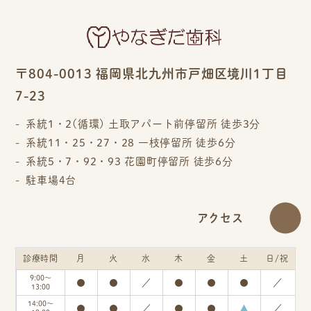
〒804-0013 福岡県北九州市戸畑区境川1丁目
7-23
系統1・2(循環) 土取アパート前停留所 徒歩3分
系統11・25・27・28 一枝停留所 徒歩6分
系統5・7・92・93 花園町停留所 徒歩6分
駐車場4台
アクセス
診療時間
月
火
水
木
金
土
日/祝
9:00～
●
●
／
●
●
●
／
13:00
14:00～
●
●
／
●
●
▲
／