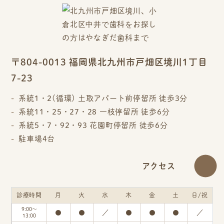
〒804-0013 福岡県北九州市戸畑区境川1丁目
7-23
系統1・2(循環) 土取アパート前停留所 徒歩3分
系統11・25・27・28 一枝停留所 徒歩6分
系統5・7・92・93 花園町停留所 徒歩6分
駐車場4台
アクセス
診療時間
月
火
水
木
金
土
日/祝
9:00～
●
●
／
●
●
●
／
13:00