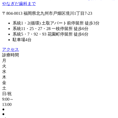
〒804-0013 福岡県北九州市戸畑区境川1丁目7-23
系統1・2(循環) 土取アパート前停留所 徒歩3分
系統11・25・27・28 一枝停留所 徒歩6分
系統5・7・92・93 花園町停留所 徒歩6分
駐車場4台
アクセス
診療時間
月
火
水
木
金
土
日/祝
9:00～
13:00
●
●