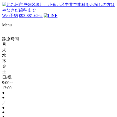
Web予約
093-881-6262
Menu
診療時間
月
火
水
木
金
土
日/祝
9:00～
13:00
●
●
／
●
●
●