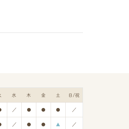
火
水
木
金
土
日/祝
●
／
●
●
●
／
●
／
●
●
▲
／