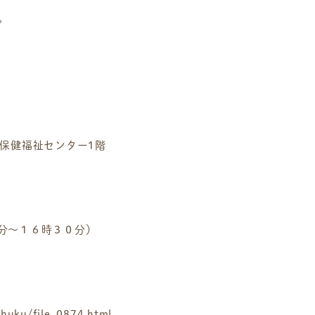
。
保健福祉センター1階
分～１６時３０分）
-huku/file_0874.html