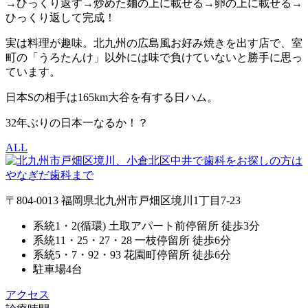
→ひっくり返す→炒めた麺の上に載せる→卵の上に載せる→
ひっくり返して完成！
実は料理が趣味。北九州の広島風お好み焼きを出す店で、室
町の「うろたんけ」以外には味で負けていないと勝手に思っ
ています。
日本Sの相手は165km大谷を有する日ハム。
32年ぶりの日本一なるか！？
ALL
〒804-0013 福岡県北九州市戸畑区境川1丁目7-23
系統1・2(循環) 土取アパート前停留所 徒歩3分
系統11・25・27・28 一枝停留所 徒歩6分
系統5・7・92・93 花園町停留所 徒歩6分
駐車場4台
アクセス