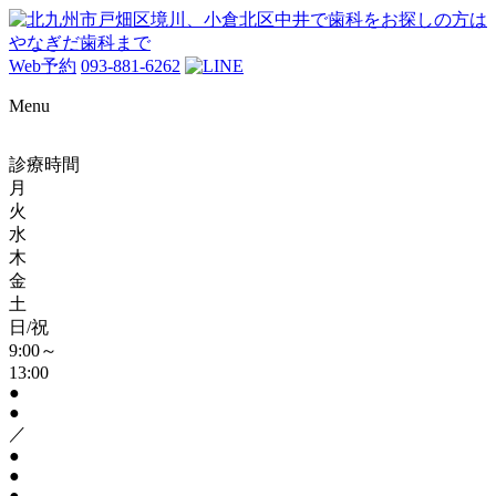
Web予約
093-881-6262
Menu
診療時間
月
火
水
木
金
土
日/祝
9:00～
13:00
●
●
／
●
●
●