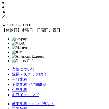
●
●
▲
／
▲
：14:00～17:00
【休診日】水曜日、日曜日、祝日
当院について
院長・スタッフ紹介
一般歯科
予防歯科・定期健診
小児歯科
ホワイトニング
審美歯科・インプラント
口腔外科