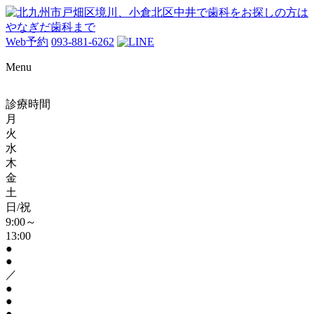
Web予約
093-881-6262
Menu
診療時間
月
火
水
木
金
土
日/祝
9:00～
13:00
●
●
／
●
●
●