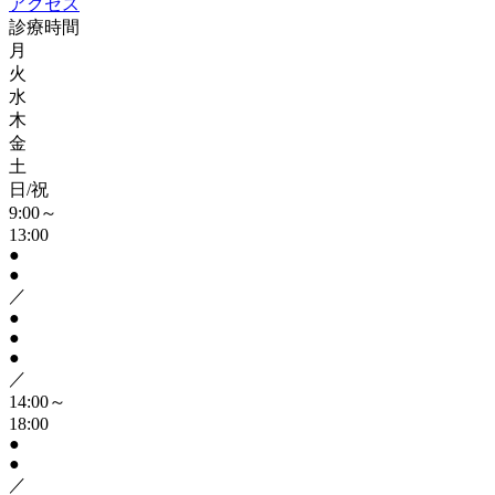
アクセス
診療時間
月
火
水
木
金
土
日/祝
9:00～
13:00
●
●
／
●
●
●
／
14:00～
18:00
●
●
／