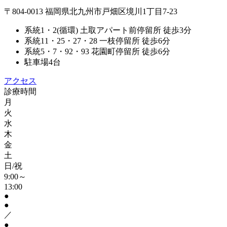
〒804-0013 福岡県北九州市戸畑区境川1丁目7-23
系統1・2(循環) 土取アパート前停留所 徒歩3分
系統11・25・27・28 一枝停留所 徒歩6分
系統5・7・92・93 花園町停留所 徒歩6分
駐車場4台
アクセス
診療時間
月
火
水
木
金
土
日/祝
9:00～
13:00
●
●
／
●