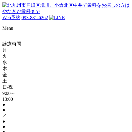
Web予約
093-881-6262
Menu
診療時間
月
火
水
木
金
土
日/祝
9:00～
13:00
●
●
／
●
●
●