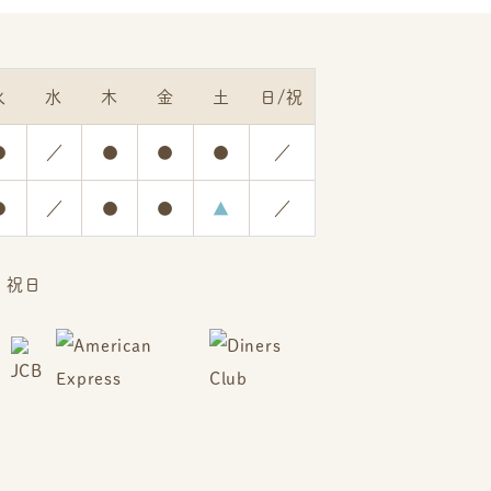
火
水
木
金
土
日/祝
●
／
●
●
●
／
●
／
●
●
▲
／
、祝日